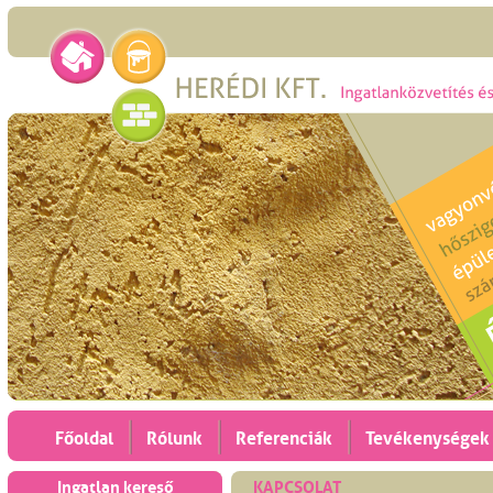
Főoldal
Rólunk
Referenciák
Tevékenységek
Ingatlan kereső
KAPCSOLAT