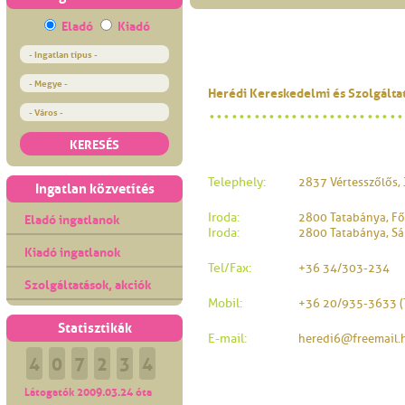
Eladó
Kiadó
Herédi Kereskedelmi és Szolgáltat
KERESÉS
Telephely:
2837 Vértesszőlős, J
Ingatlan közvetítés
Eladó ingatlanok
Iroda:
2800 Tatabánya, Fő 
Iroda:
2800 Tatabánya, Sár
Kiadó ingatlanok
Tel/Fax:
+36 34/303-234
Szolgáltatások, akciók
Mobil:
+36 20/935-3633 (T
Statisztikák
E-mail:
heredi6@freemail.
4
0
7
2
3
4
Látogatók 2009.03.24 óta